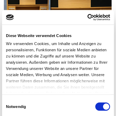
Diese Webseite verwendet Cookies
Wir verwenden Cookies, um Inhalte und Anzeigen zu
personalisieren, Funktionen für soziale Medien anbieten
zu können und die Zugriffe auf unsere Website zu
analysieren. Außerdem geben wir Informationen zu Ihrer
Angebote
Verwendung unserer Website an unsere Partner für
soziale Medien, Werbung und Analysen weiter. Unsere
Immer wieder neu
Partner führen diese Informationen möglicherweise mit
weiteren Daten zusammen, die Sie ihnen bereitgestellt
haben oder die sie im Rahmen Ihrer Nutzung der Dienste
gesammelt haben. Sie geben Einwilligung zu unseren
Einwilligungsauswahl
Cookies, wenn Sie unsere Webseite weiterhin nutzen.
Notwendig