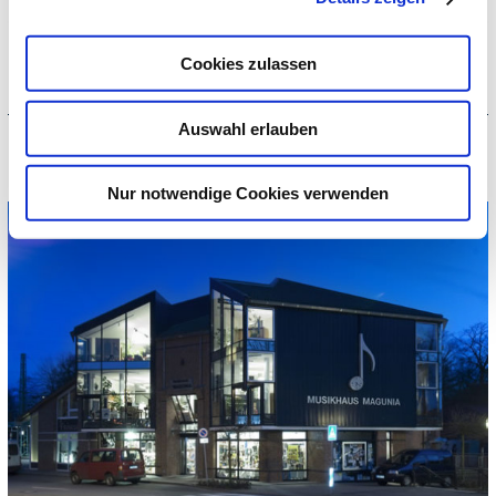
Cookies zulassen
Unser Sortiment - Marken-Qualität garantiert!
Auswahl erlauben
Ihr Musikhaus in Stade am Bahnhof für
Musikinstrumente, Zubehör und Noten
Nur notwendige Cookies verwenden