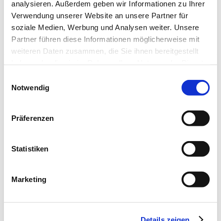
analysieren. Außerdem geben wir Informationen zu Ihrer
Verwendung unserer Website an unsere Partner für
soziale Medien, Werbung und Analysen weiter. Unsere
Partner führen diese Informationen möglicherweise mit
Reparaturen & Service
weiteren Daten zusammen, die Sie ihnen bereitgestellt
haben oder die sie im Rahmen Ihrer Nutzung der Dienste
gesammelt haben. Sie geben Einwilligung zu unseren
Einwilligungsauswahl
Cookies, wenn Sie unsere Webseite weiterhin nutzen.
Notwendig
Präferenzen
Statistiken
Marketing
Musikecke & Termine
Details zeigen